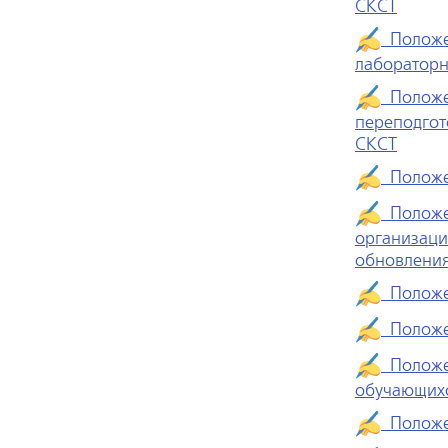
СКСТ
Положен
лабораторн
Положен
переподгот
СКСТ
Положен
Положен
организаци
обновления
Положен
Положен
Положен
обучающих
Положен