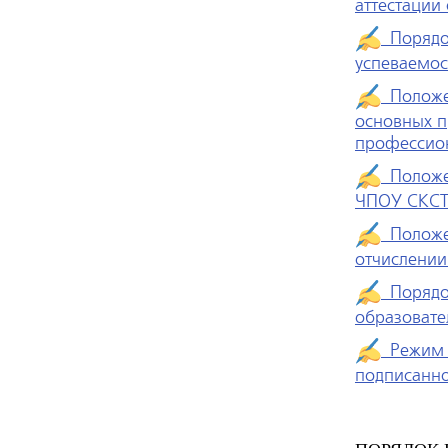
аттестации
Порядок
успеваемо
Положен
основных п
профессио
Положен
ЧПОУ СКС
Положен
отчислении
Порядок
образовате
Режим з
подписанно