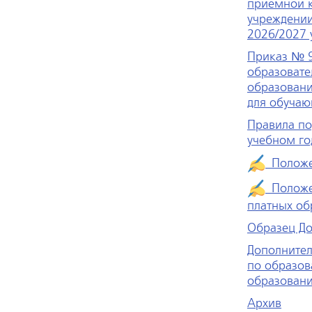
приемной 
учреждении
2026/2027 
Приказ № 9
образоват
образовани
для обучаю
Правила по
учебном го
Положен
Положен
платных об
Образец Д
Дополнител
по образо
образован
Архив