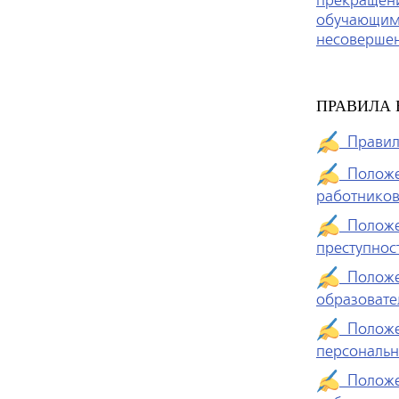
прекращен
обучающими
несоверше
ПРАВИЛА 
Правила
Положен
работнико
Положен
преступнос
Положен
образовате
Положен
персональн
Положен