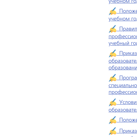
учебном го
Положен
учебном го
Правила
профессион
учебный го
Приказ 
образоват
образовани
Програм
специально
профессион
Условия
образовате
Положен
Приказ