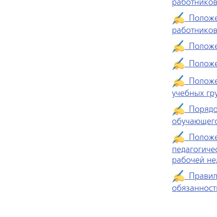
работнико
Положен
работнико
Положен
Положен
Положен
учебных гр
Порядок
обучающего
Положен
педагогиче
рабочей не
Правила
обязанност