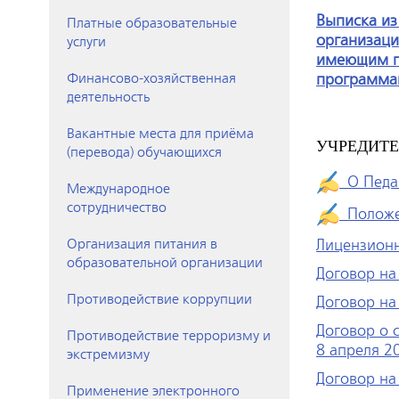
Выписка из
Платные образовательные
организаци
услуги
имеющим г
Финансово-хозяйственная
программа
деятельность
Вакантные места для приёма
УЧРЕДИТ
(перевода) обучающихся
О Педаг
Международное
сотрудничество
Положен
Организация питания в
Лицензион
образовательной организации
Договор на
Противодействие коррупции
Договор на
Договор о 
Противодействие терроризму и
8 апреля 2
экстремизму
Договор на
Применение электронного