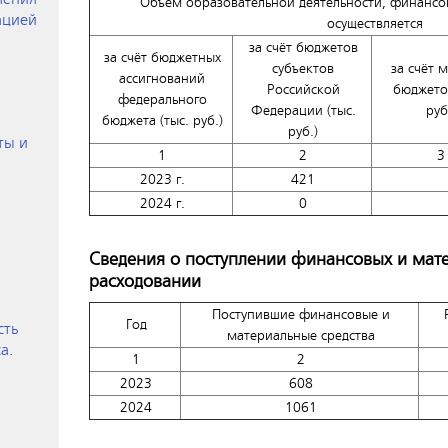
Объем образовательной деятельности, финансо
ацией
осуществляется
за счёт бюджетов
за счёт бюджетных
субъектов
за счёт 
ассигнований
Российской
бюджетов
федерального
Федерации (тыс.
руб
бюджета (тыс. руб.)
руб.)
ты и
1
2
3
2023 г.
421
2024 г.
0
Сведения о поступлении финансовых и мате
расходовании
Поступившие финансовые и
Год
сть
материальные средства
а.
1
2
2023
608
2024
1061