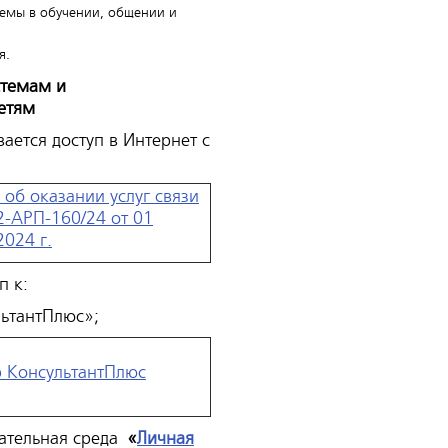
емы в обучении, общении и
я.
стемам и
етям
ется доступ в Интернет с
 об оказании услуг связи
-АРП-160/24 от 01
2024 г.
п к:
ьтантПлюс»;
 КонсультантПлюс
ательная среда
«
Личная