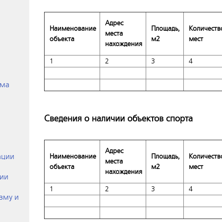
Адрес
Наименование
Площадь,
Количеств
места
объекта
м2
мест
нахождения
1
2
3
4
ёма
Сведения о наличии объектов спорта
Адрес
ации
Наименование
Площадь,
Количеств
места
объекта
м2
мест
нахождения
ции
1
2
3
4
зму и