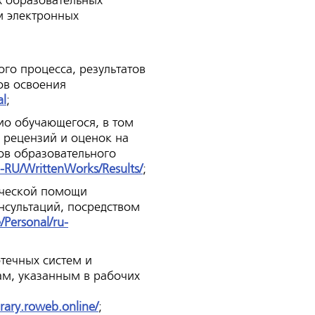
х образовательных
м электронных
ого процесса, результатов
ов освоения
al
;
о обучающегося, в том
 рецензий и оценок на
ов образовательного
u-RU/WrittenWorks/Results/
;
ической помощи
нсультаций, посредством
/Personal/ru-
течных систем и
м, указанным в рабочих
ibrary.roweb.online/
;