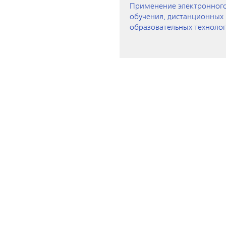
Применение электронног
обучения, дистанционных
образовательных техноло