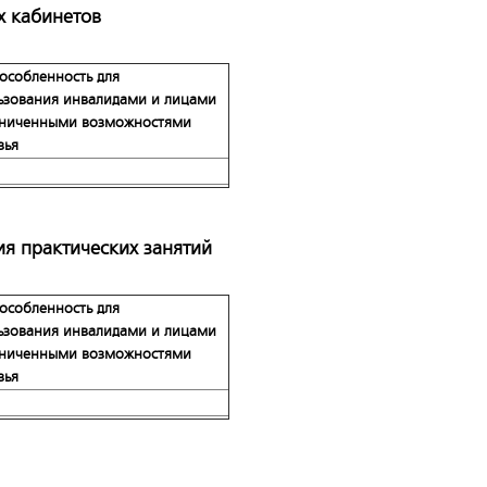
х кабинетов
особленность для
ьзования инвалидами и лицами
аниченными возможностями
вья
ия практических занятий
особленность для
ьзования инвалидами и лицами
аниченными возможностями
вья