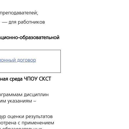
преподавателей;
— для работников
ационно-образовательной
ионный договор
ная среда ЧПОУ СКСТ
рограммам дисциплин
ким указаниям –
дур оценки результатов
мотрена с применением