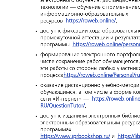
электронного обучения, дистанционны
технологий — обучение с применение
информационно-образовательных
ресурсов
https://roweb.online/
;
доступ к фиксации хода образовательн
промежуточной аттестации и результат
программы
https://roweb.online/person
формирование электронного портфоли
числе сохранение работ обучающегося,
эти работы со стороны любых участник
процесса
https://roweb.online/Personal/r
оказание дистанционно учебно-метод
обучающимся, в том числе в форме ко
сети «Интернет» —
https://roweb.online
RU/QuestionTutor/
;
доступ к изданиям электронных библио
электронным образовательным ресурса
программах —
https://www.iprbookshop.ru/
и
https://l