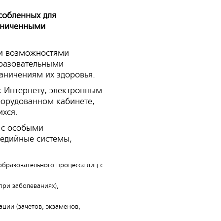
собленных для
аниченными
ми возможностями
бразовательными
аничениям их здоровья.
к Интернету, электронным
борудованном кабинете,
ихся.
 с особыми
едийные системы,
образовательного процесса лиц с
при заболеваниях),
ции (зачетов, экзаменов,