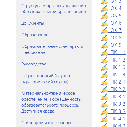
ОК 3
Структура и органы управления
ОК 4
образовательной организацией
ОК 5
ОК 6
Документы
ОК 7
Образование
ОК 8
ОК 9
Образовательные стандарты и
ПК 1.1
требования
ПК 1.2
Руководство
ПК 1.3
ПК 1.4
Педагогический (научно-
ПК 2.1
педагогический состав)
ПК 2.2
Материально-техническое
ПК 3.1
обеспечение и оснащённость
ПК 3.2
образовательного процесса.
ПК 3.3
Доступная среда
ПК 4.1
Стипендии и иные меры
ПК 4.2