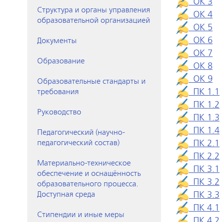
ОК 3
Структура и органы управления
ОК 4
образовательной организацией
ОК 5
ОК 6
Документы
ОК 7
Образование
ОК 8
ОК 9
Образовательные стандарты и
ПК 1.1
требования
ПК 1.2
Руководство
ПК 1.3
ПК 1.4
Педагогический (научно-
ПК 2.1
педагогический состав)
ПК 2.2
Материально-техническое
ПК 3.1
обеспечение и оснащённость
ПК 3.2
образовательного процесса.
ПК 3.3
Доступная среда
ПК 4.1
Стипендии и иные меры
ПК 4.2