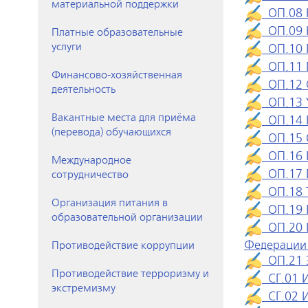
материальной поддержки
ОП.08 К
ОП.09 К
Платные образовательные
услуги
ОП.10 Г
ОП.11 Г
Финансово-хозяйственная
ОП.12 С
деятельность
ОП.13 У
Вакантные места для приёма
ОП.14 П
(перевода) обучающихся
ОП.15 О
ОП.16 П
Международное
ОП.17 П
сотрудничество
ОП.18 Т
Организация питания в
ОП.19 П
образовательной организации
ОП.20 П
Федерации 
Противодействие коррупции
ОП.21 Э
Противодействие терроризму и
СГ.01 И
экстремизму
СГ.02 И