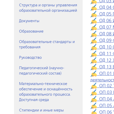
ОД 03 И
Структура и органы управления
ОД 04 О
образовательной организацией
ОД 05 Г
ОД 06 И
Документы
ОД 07 М
Образование
ОД 08 И
ОД 09 Ф
Образовательные стандарты и
ОД 10 О
требования
ОД 11 Ф
Руководство
ОД 12 Х
ОД 13 Б
Педагогический (научно-
ОП.01 
педагогический состав)
деятельнос
Материально-техническое
ОП.02 Т
обеспечение и оснащённость
ОП.03 К
образовательного процесса.
ОП.04 А
Доступная среда
ОП.05 А
Стипендии и иные меры
ОП.06 У