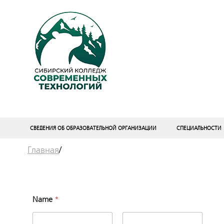
СВЕДЕНИЯ ОБ ОБРАЗОВАТЕЛЬНОЙ ОРГАНИЗАЦИИ
СПЕЦИАЛЬНОСТИ
Главная
/
C
Name
*
o
m
m