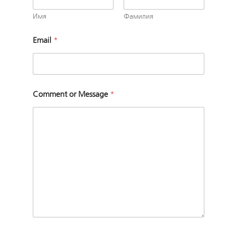
e
n
Имя
Фамилия
t
*
Email
*
*
Comment or Message
*